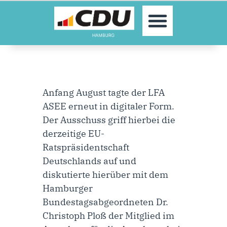
MOIN!
AKTUELLES
PARTEI
PARLAMENTE
KONTAKT
Anfang August tagte der LFA
SPENDEN
ASEE erneut in digitaler Form.
MITGLIED WERDEN!
Der Ausschuss griff hierbei die
derzeitige EU-
Ratspräsidentschaft
Deutschlands auf und
diskutierte hierüber mit dem
Hamburger
Bundestagsabgeordneten Dr.
Christoph Ploß der Mitglied im