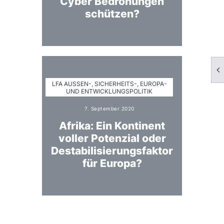
Cyber Bedrohungen
schützen?
LFA AUSSEN-, SICHERHEITS-, EUROPA- U
ND ENTWICKLUNGSPOLITIK
7. September 2020
Afrika: Ein Kontinent
voller Potenzial oder
Destabili­sierungs­faktor
für Europa?